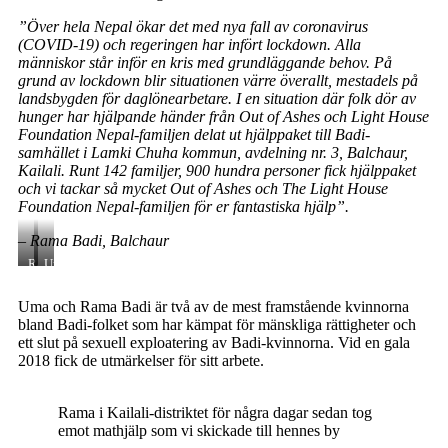
”Över hela Nepal ökar det med nya fall av coronavirus
(COVID-19) och regeringen har infört lockdown. Alla
människor står inför en kris med grundläggande behov. På
grund av lockdown blir situationen värre överallt, mestadels på
landsbygden för daglönearbetare. I en situation där folk dör av
hunger har hjälpande händer från Out of Ashes och Light House
Foundation Nepal-familjen delat ut hjälppaket till Badi-
samhället i Lamki Chuha kommun, avdelning nr. 3, Balchaur,
Kailali. Runt 142 familjer, 900 hundra personer fick hjälppaket
och vi tackar så mycket Out of Ashes och The Light House
Foundation Nepal-familjen för er fantastiska hjälp”.
– Rama Badi, Balchaur
Rama
Uma
Badi
Badi
receiving
receiving
Uma och Rama Badi är två av de mest framstående kvinnorna
the
the
bland Badi-folket som har kämpat för mänskliga rättigheter och
award
award
ett slut på sexuell exploatering av Badi-kvinnorna. Vid en gala
2018 fick de utmärkelser för sitt arbete.
Rama i Kailali-distriktet för några dagar sedan tog
emot mathjälp som vi skickade till hennes by