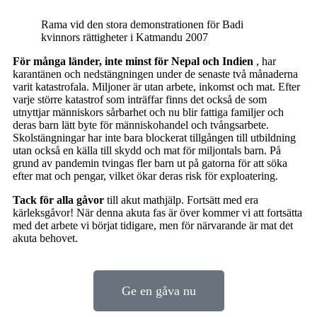
Rama vid den stora demonstrationen för Badi
kvinnors rättigheter i Katmandu 2007
För många länder, inte minst för Nepal och Indien
, har
karantänen och nedstängningen under de senaste två månaderna
varit katastrofala. Miljoner är utan arbete, inkomst och mat. Efter
varje större katastrof som inträffar finns det också de som
utnyttjar människors sårbarhet och nu blir fattiga familjer och
deras barn lätt byte för människohandel och tvångsarbete.
Skolstängningar har inte bara blockerat tillgången till utbildning
utan också en källa till skydd och mat för miljontals barn. På
grund av pandemin tvingas fler barn ut på gatorna för att söka
efter mat och pengar, vilket ökar deras risk för exploatering.
Tack för alla gåvor
till akut mathjälp. Fortsätt med era
kärleksgåvor! När denna akuta fas är över kommer vi att fortsätta
med det arbete vi börjat tidigare, men för närvarande är mat det
akuta behovet.
Ge en gåva nu