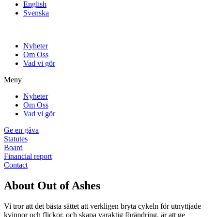
English
Svenska
Nyheter
Om Oss
Vad vi gör
Meny
Nyheter
Om Oss
Vad vi gör
Ge en gåva
Statutes
Board
Financial report
Contact
About Out of Ashes
Vi tror att det bästa sättet att verkligen bryta cykeln för utnyttjade
kvinnor och flickor, och skapa varaktig förändring, är att ge